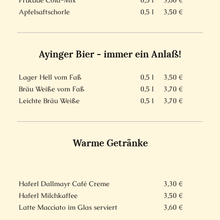
Frucade Cola-Mix
0,5 l
3,60 €
Apfelsaftschorle
0,5 l
3,50 €
Ayinger Bier - immer ein Anlaß!
Lager Hell vom Faß
0,5 l
3,50 €
Bräu Weiße vom Faß
0,5 l
3,70 €
Leichte Bräu Weiße
0,5 l
3,70 €
Warme Getränke
Haferl Dallmayr Café Creme
3,30 €
Haferl Milchkaffee
3,50 €
Latte Macciato im Glas serviert
3,60 €